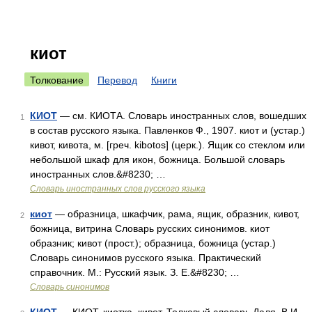
киот
Толкование
Перевод
Книги
КИОТ
— см. КИОТА. Словарь иностранных слов, вошедших
1
в состав русского языка. Павленков Ф., 1907. киот и (устар.)
кивот, кивота, м. [греч. kibotos] (церк.). Ящик со стеклом или
небольшой шкаф для икон, божница. Большой словарь
иностранных слов.&#8230; …
Словарь иностранных слов русского языка
киот
— образница, шкафчик, рама, ящик, образник, кивот,
2
божница, витрина Словарь русских синонимов. киот
образник; кивот (прост.); образница, божница (устар.)
Словарь синонимов русского языка. Практический
справочник. М.: Русский язык. З. Е.&#8230; …
Словарь синонимов