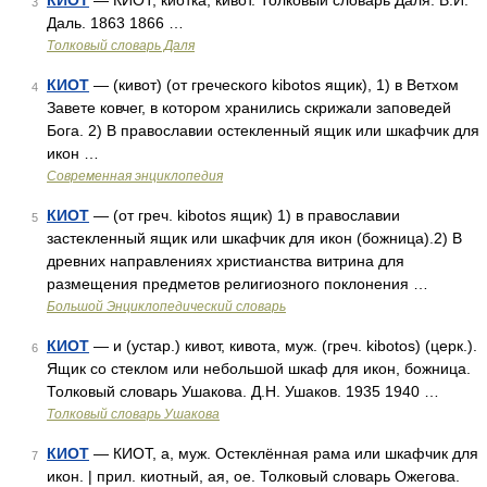
КИОТ
— КИОТ, киотка, кивот. Толковый словарь Даля. В.И.
3
Даль. 1863 1866 …
Толковый словарь Даля
КИОТ
— (кивот) (от греческого kibotos ящик), 1) в Ветхом
4
Завете ковчег, в котором хранились скрижали заповедей
Бога. 2) В православии остекленный ящик или шкафчик для
икон …
Современная энциклопедия
КИОТ
— (от греч. kibotos ящик) 1) в православии
5
застекленный ящик или шкафчик для икон (божница).2) В
древних направлениях христианства витрина для
размещения предметов религиозного поклонения …
Большой Энциклопедический словарь
КИОТ
— и (устар.) кивот, кивота, муж. (греч. kibotos) (церк.).
6
Ящик со стеклом или небольшой шкаф для икон, божница.
Толковый словарь Ушакова. Д.Н. Ушаков. 1935 1940 …
Толковый словарь Ушакова
КИОТ
— КИОТ, а, муж. Остеклённая рама или шкафчик для
7
икон. | прил. киотный, ая, ое. Толковый словарь Ожегова.