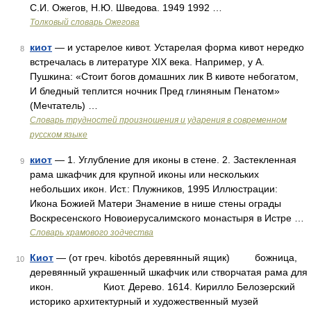
С.И. Ожегов, Н.Ю. Шведова. 1949 1992 …
Толковый словарь Ожегова
киот
— и устарелое кивот. Устарелая форма кивот нередко
8
встречалась в литературе XIX века. Например, у А.
Пушкина: «Стоит богов домашних лик В кивоте небогатом,
И бледный теплится ночник Пред глиняным Пенатом»
(Мечтатель) …
Словарь трудностей произношения и ударения в современном
русском языке
киот
— 1. Углубление для иконы в стене. 2. Застекленная
9
рама шкафчик для крупной иконы или нескольких
небольших икон. Ист.: Плужников, 1995 Иллюстрации:
Икона Божией Матери Знамение в нише стены ограды
Воскресенского Новоиерусалимского монастыря в Истре …
Словарь храмового зодчества
Киот
— (от греч. kibotós деревянный ящик) божница,
10
деревянный украшенный шкафчик или створчатая рама для
икон. Киот. Дерево. 1614. Кирилло Белозерский
историко архитектурный и художественный музей